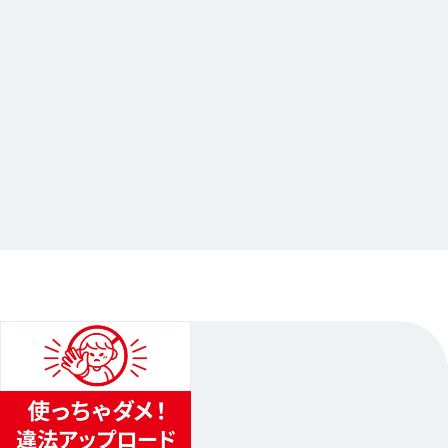
2024.12.10
&TEAM 2nd ALBUM『雪明かり
(Yukiakari)』 発売記念グラッテ
…其他
animate池袋总店
2024.12.17（二）〜2025.01.31（五）
1