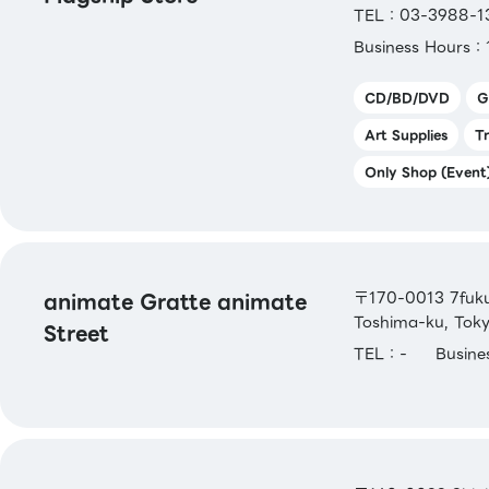
TEL：03-3988-1
JCB Gift Card
Business Hours：
CD/BD/DVD
G
Art Supplies
T
Only Shop (Event
animate Gratte animate
〒170-0013 7fuku 
Toshima-ku, Tok
Street
TEL：-
Busin