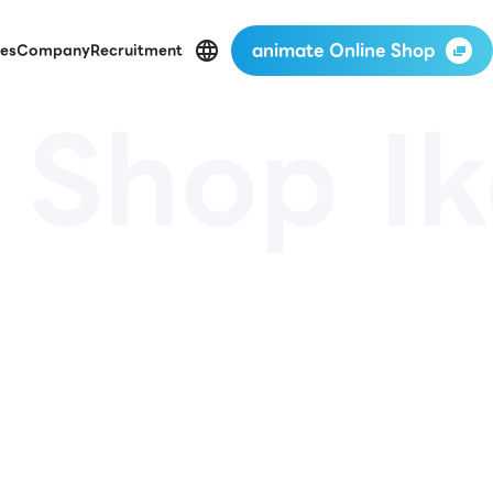
animate Online Shop
es
Company
Recruitment
 Shop I