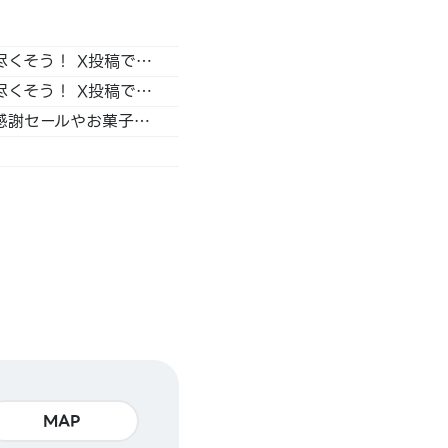
バレンタインキャンペーンの開催決定！ 自分の推しをアピールして、チョコレートボードを埋め尽くそう！ X投稿で商品券が当たるチャンスも実施！
バレンタインキャンペーンの開催決定！ 自分の推しをアピールして、チョコレートボードを埋め尽くそう！ X投稿で商品券が当たるチャンスも実施！
K-POPアイドルのグッズを扱う「animate Import Shop 池袋」が 10月13日で2周年！ 大感謝セールやお菓子プレゼントのほか、 直筆サイン入りアルバムキャンペーンも実施！
MAP