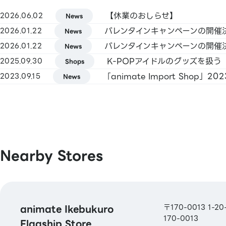
(Kasikornbank) / BNPJ Pay
【休業のおしらせ】
2026.06.02
pring / Merpay / LINE Pay / Bank Pay /
News
Bank Pay / FamiPay / GLN Pay, etc.
2026.01.22
News
2026.01.22
News
[Credit Cards]
2025.09.30
Shops
Master / VISA / JCB / AMERICAN EXPRE
「animate Import Shop
2023.09.15
News
Diners / UnionPay / Discover / TS CUBIC
Rakuten Card / au PAY Prepaid Card / 
Pay Card
[Electronic Money]
QUICPay / Rakuten Edy
Nearby Stores
[Transportation Electronic Money]
Kitaca / Suica / PASMO / TOICA / man
ICOCA / SUGOCA / nimoca / Hayakake
animate Ikebukuro
〒170-0013 1-20-7
170-0013
Flagship Store
[Gift Cards & Vouchers]