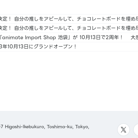
 JP
SS /
」2023年10月13日にグランドオープン！
 /
LINE
aca /
n
 Higashi-Ikebukuro, Toshima-ku, Tokyo,