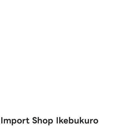
at Pay
Import Shop Ikebukuro
K PLUS