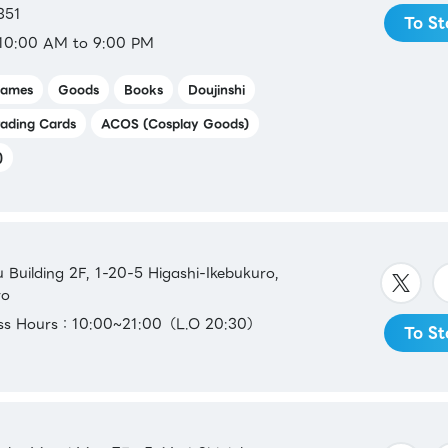
351
To St
10:00 AM to 9:00 PM
ames
Goods
Books
Doujinshi
rading Cards
ACOS (Cosplay Goods)
)
Building 2F, 1-20-5 Higashi-Ikebukuro,
yo
ess Hours：10:00~21:00（L.O 20:30）
To St