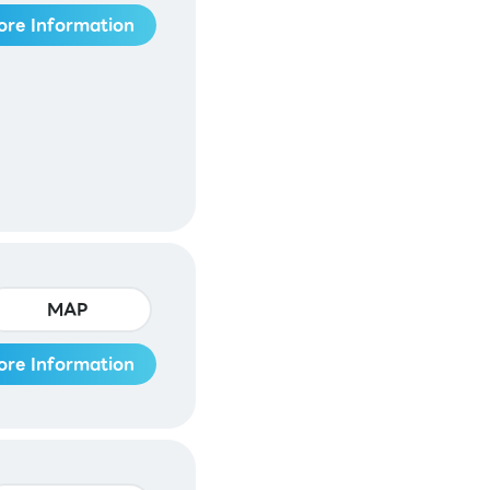
ore Information
MAP
ore Information