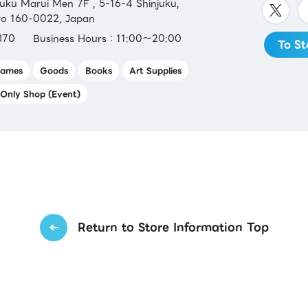
ku Marui Men 7F , 5-16-4 Shinjuku,
yo 160-0022, Japan
370
Business Hours：11:00～20:00
To St
ames
Goods
Books
Art Supplies
Only Shop (Event)
Return to Store Information Top