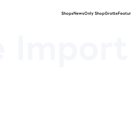
Shops
News
Only Shop
Gratte
Featur
 Import