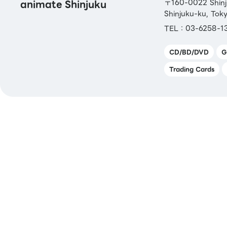
animate Shinjuku
〒160-0022 Shinju
Shinjuku-ku, Tok
TEL：03-6258-1
CD/BD/DVD
G
Trading Cards