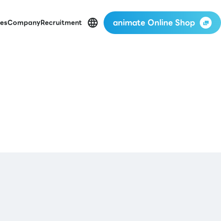
animate Online Shop
es
Company
Recruitment