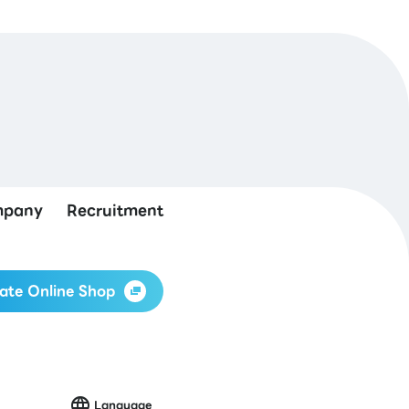
pany
Recruitment
ate Online Shop
Language