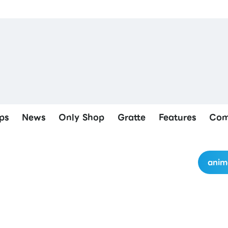
ps
News
Only Shop
Gratte
Features
Com
anim