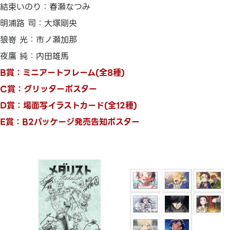
結束いのり：春瀬なつみ
明浦路 司：大塚剛央
狼嵜 光：市ノ瀬加那
夜鷹 純：内田雄馬
B賞：ミニアートフレーム(全8種)
C賞：グリッターポスター
D賞：場面写イラストカード(全12種)
E賞：B2パッケージ発売告知ポスター