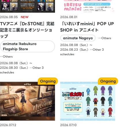
2026.08.05
2026.08.01
TVアニメ『Dr.STONE』完結
「いれいすminini」POP UP
記念ミニ展示＆オンリーショ
SHOP in アニメイト
ップ
animate Nagoya
…Others
animate Ikebukuro
2026.08.08（Sat.）〜
Flagship Store
2026.08.23（Sun.）…Other 3
schedules
…Others
2026.08.08（Sat.）〜
2026.08.30（Sun.）…Other 3
schedules
2026.07.10
2026.07.12