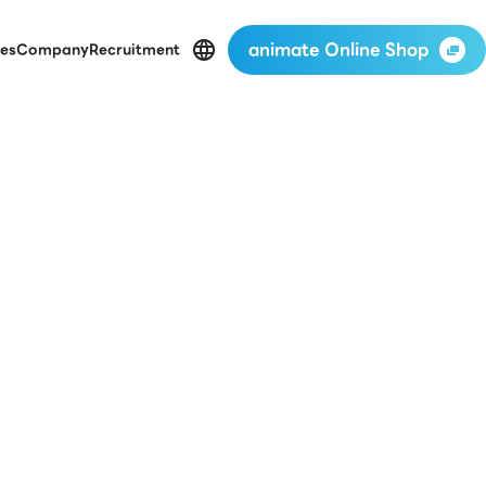
animate Online Shop
es
Company
Recruitment