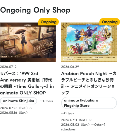
Ongoing Only Shop
2026.07.12
2026.06.29
リバース：1999 3rd
Arabian Peach Night 〜カ
Anniversary 美術展『時代
ラフルピーチとふしぎな砂時
の回廊 -Time Gallery-』in
計〜 アニメイトオンリーショ
animate ONLY SHOP
ップ
animate Ikebukuro
animate Shinjuku
…Others
Flagship Store
2026.07.25（Sat.）〜
2026.08.16（Sun.）
…Others
2026.07.11（Sat.）〜
2026.08.02（Sun.）…Other 9
schedules