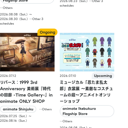
Flagship Store
2026.08.23（Sun.）…Other 3
schedules
…Others
2026.08.08（Sat.）〜
2026.08.30（Sun.）…Other 3
schedules
2026.07.10
2026.07.12
ミュージカル「忍たま乱太
リバース：1999 3rd
郎」衣裳展 ～素敵なコスチュ
Anniversary 美術展『時代
ームの段～アニメイトオンリ
の回廊 -Time Gallery-』in
ーショップ
animate ONLY SHOP
animate Ikebukuro
animate Shinjuku
…Others
Flagship Store
2026.07.25（Sat.）〜
2026.08.16（Sun.）
…Others
2026.08.08（Sat.）〜