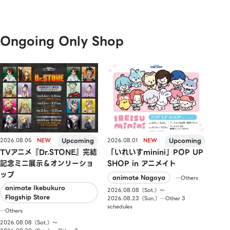
Ongoing Only Shop
2026.08.05
2026.08.01
TVアニメ『Dr.STONE』完結
「いれいすminini」POP UP
記念ミニ展示＆オンリーショ
SHOP in アニメイト
ップ
animate Nagoya
…Others
animate Ikebukuro
2026.08.08（Sat.）〜
Flagship Store
2026.08.23（Sun.）…Other 3
schedules
…Others
2026.08.08（Sat.）〜