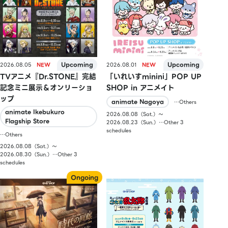
2026.08.05
2026.08.01
TVアニメ『Dr.STONE』完結
「いれいすminini」POP UP
記念ミニ展示＆オンリーショ
SHOP in アニメイト
ップ
animate Nagoya
…Others
animate Ikebukuro
2026.08.08（Sat.）〜
Flagship Store
2026.08.23（Sun.）…Other 3
schedules
…Others
2026.08.08（Sat.）〜
2026.08.30（Sun.）…Other 3
schedules