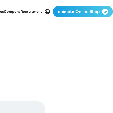
animate Online Shop
es
Company
Recruitment