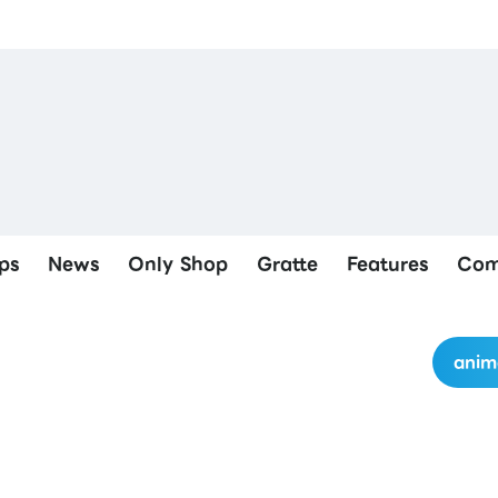
ps
News
Only Shop
Gratte
Features
Com
anim