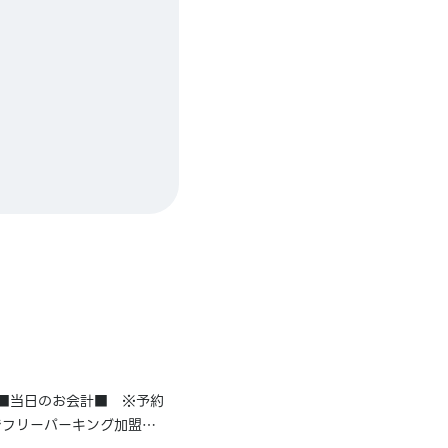
■当日のお会計■ ※予約
でフリーパーキング加盟駐