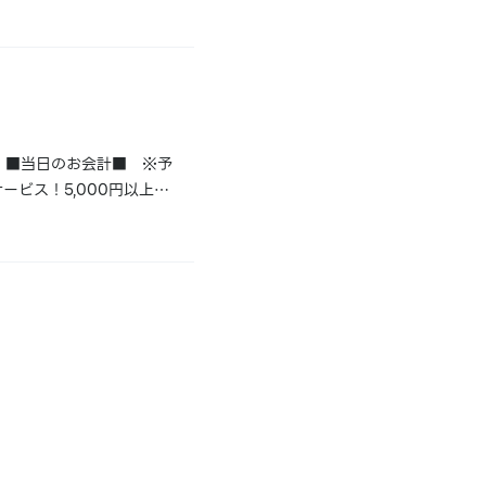
と同じビルの「第1駐車
。■当日のお会計■ ※予
ービス！5,000円以上→
共通サービス券1枚をお渡