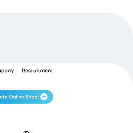
pany
Recruitment
ate Online Shop