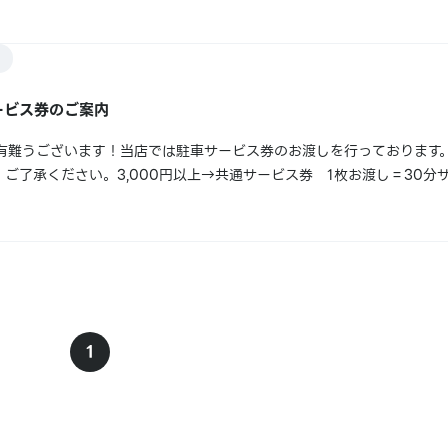
くはこちら！→ 豊田市フリーパーキング加盟駐車場案内もちろん当店
...
ービス券のご案内
有難うございます！当店では駐車サービス券のお渡しを行っております
ご了承ください。3,000円以上→共通サービス券 1枚お渡し＝30分サ
し＝1時間サービス！アニメイト通販店舗受取サービスをご利用の方には
通サービス券が...
1