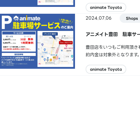
車場が確認できます！詳し
場」でもご利用できます！ お
animate Toyota
2024.07.06
Shops
アニメイト豊田 駐車サ
豊田店をいつもご利用頂き
約内金は対象外となります。
共有サービス券 2枚お渡
し致します。 下記、HPで共
animate Toyota