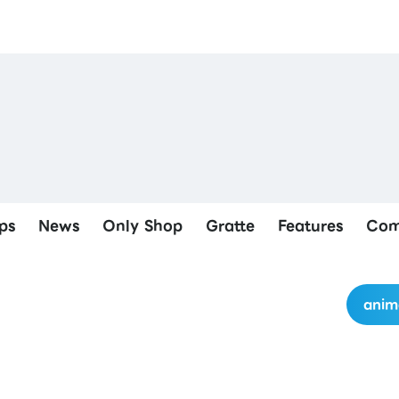
ps
News
Only Shop
Gratte
Features
Com
anim