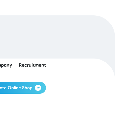
pany
Recruitment
ate Online Shop