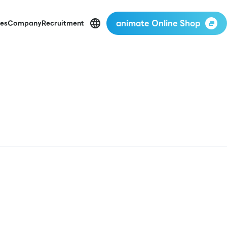
animate Online Shop
es
Company
Recruitment