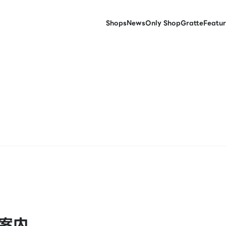
Shops
News
Only Shop
Gratte
Featur
ご案内