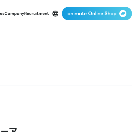
animate Online Shop
es
Company
Recruitment
ューア