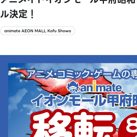
ル決定！
animate AEON MALL Kofu Showa