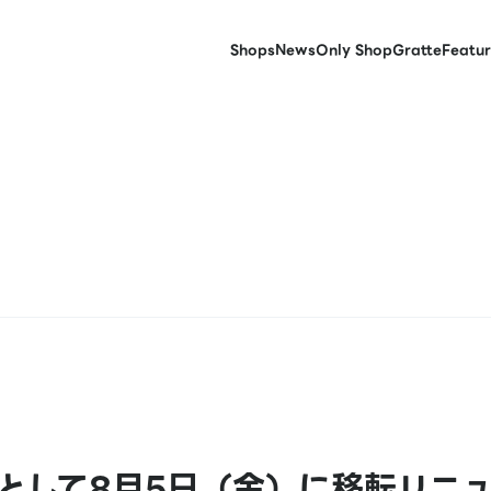
Shops
News
Only Shop
Gratte
Featur
として8月5日（金）に移転リニ