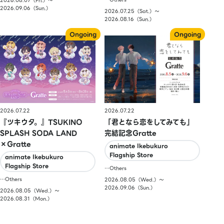
2026.08.07（Fri.）〜
2026.09.06（Sun.）
2026.07.25（Sat.）〜
2026.08.16（Sun.）
2026.07.22
2026.07.22
『ツキウタ。』TSUKINO
「君となら恋をしてみても」
SPLASH SODA LAND
完結記念Gratte
×Gratte
animate Ikebukuro
Flagship Store
animate Ikebukuro
Flagship Store
…Others
…Others
2026.08.05（Wed.）〜
2026.09.06（Sun.）
2026.08.05（Wed.）〜
2026.08.31（Mon.）