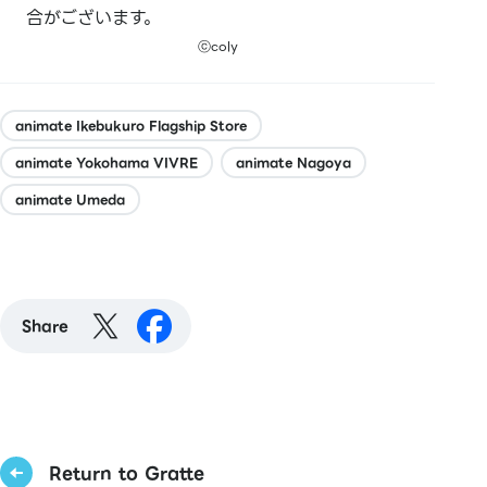
合がございます。
ⓒcoly
animate Ikebukuro Flagship Store
animate Yokohama VIVRE
animate Nagoya
animate Umeda
Share
Return to Gratte