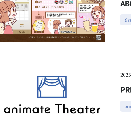
AB
Gra
202
PR
an