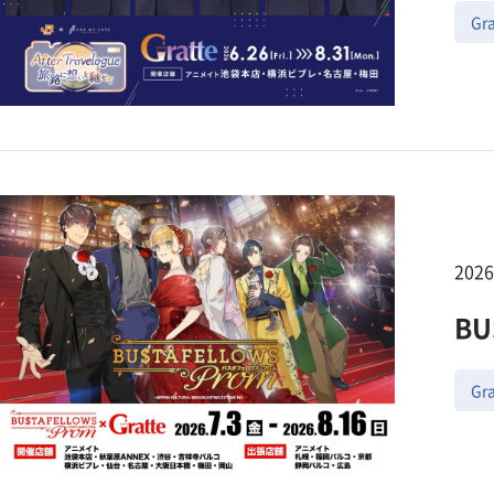
Gra
202
BU
Gra