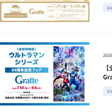
Gra
202
【
Gr
Gra