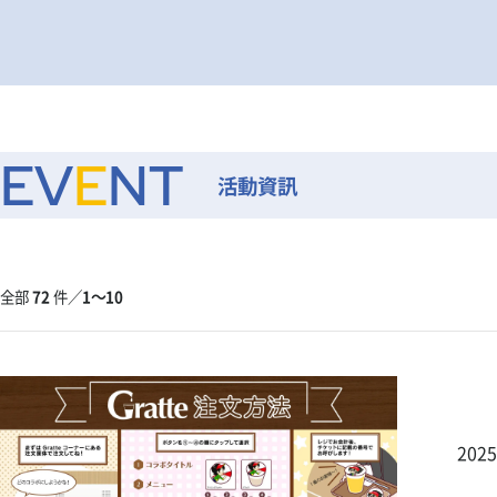
EV
E
NT
活動資訊
全部
72
件／
1〜10
202