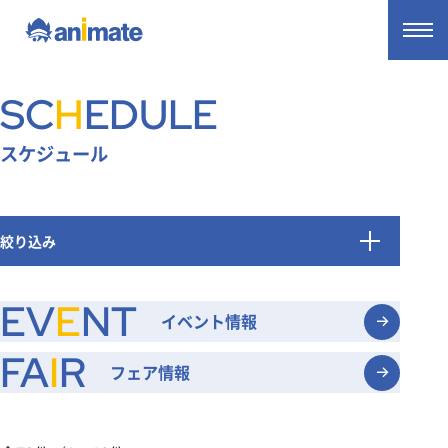
SC
H
EDULE
スケジュール
絞り込み
カテゴリ
EV
E
NT
イベント情報
オンリーショップ
Gratte
展示
FA
I
R
フェア情報
シアター公演
開催日