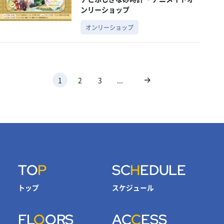
ンリーショップ
オンリーショップ
1
2
3
...
TO
P
SC
H
EDULE
トップ
スケジュール
FL
O
ORS
AC
C
ESS