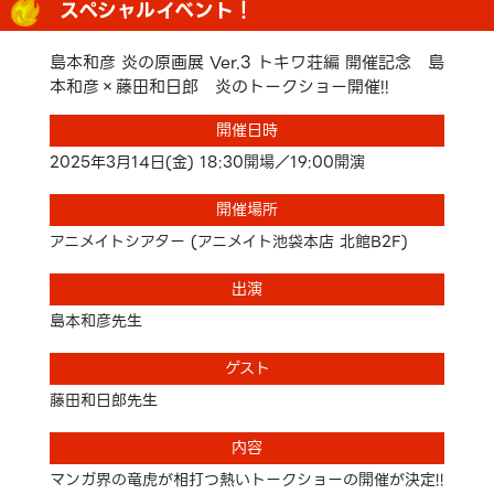
スペシャルイベント！
島本和彦 炎の原画展 Ver.3 トキワ荘編 開催記念 島
本和彦×藤田和日郎 炎のトークショー開催!!
開催日時
2025年3月14日(金) 18:30開場／19:00開演
開催場所
アニメイトシアター (アニメイト池袋本店 北館B2F)
出演
島本和彦先生
ゲスト
藤田和日郎先生
内容
マンガ界の竜虎が相打つ熱いトークショーの開催が決定!!