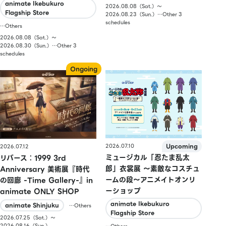
animate Ikebukuro
2026.08.08（Sat.）〜
Flagship Store
2026.08.23（Sun.）…Other 3
schedules
…Others
2026.08.08（Sat.）〜
2026.08.30（Sun.）…Other 3
schedules
2026.07.10
2026.07.12
ミュージカル「忍たま乱太
リバース：1999 3rd
郎」衣裳展 ～素敵なコスチュ
Anniversary 美術展『時代
ームの段～アニメイトオンリ
の回廊 -Time Gallery-』in
ーショップ
animate ONLY SHOP
animate Ikebukuro
animate Shinjuku
…Others
Flagship Store
2026.07.25（Sat.）〜
2026.08.16（Sun.）