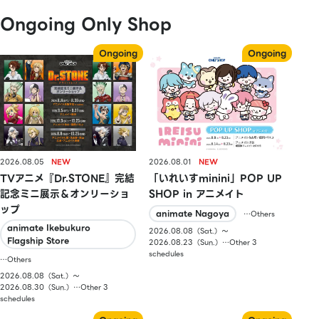
Ongoing Only Shop
2026.08.05
2026.08.01
TVアニメ『Dr.STONE』完結
「いれいすminini」POP UP
記念ミニ展示＆オンリーショ
SHOP in アニメイト
ップ
animate Nagoya
…Others
animate Ikebukuro
2026.08.08（Sat.）〜
Flagship Store
2026.08.23（Sun.）…Other 3
schedules
…Others
2026.08.08（Sat.）〜
2026.08.30（Sun.）…Other 3
schedules