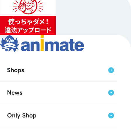
Shops
News
Only Shop