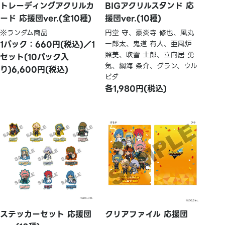
トレーディングアクリルカ
BIGアクリルスタンド 応
ード 応援団ver.(全10種)
援団ver.(10種)
※ランダム商品
円堂 守、豪炎寺 修也、風丸
1パック：660円(税込)／1
一郎太、鬼道 有人、亜風炉
照美、吹雪 士郎、立向居 勇
セット(10パック入
気、綱海 条介、グラン、ウル
り)6,600円(税込)
ビダ
各1,980円(税込)
ステッカーセット 応援団
クリアファイル 応援団