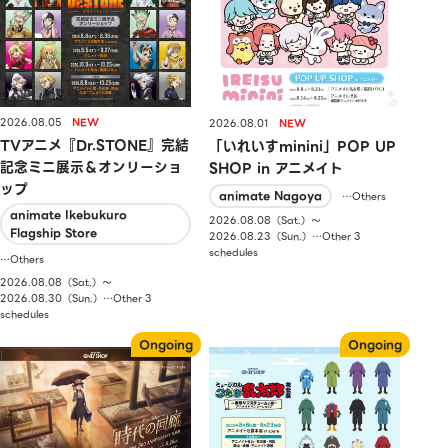
2026.08.05
2026.08.01
TVアニメ『Dr.STONE』完結
「いれいすminini」POP UP
記念ミニ展示＆オンリーショ
SHOP in アニメイト
ップ
animate Nagoya
…Others
animate Ikebukuro
2026.08.08（Sat.）〜
Flagship Store
2026.08.23（Sun.）…Other 3
schedules
…Others
2026.08.08（Sat.）〜
2026.08.30（Sun.）…Other 3
schedules