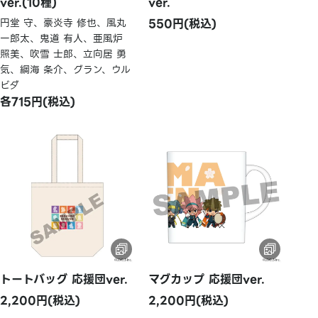
ver.(10種)
ver.
円堂 守、豪炎寺 修也、風丸
550円(税込)
一郎太、鬼道 有人、亜風炉
照美、吹雪 士郎、立向居 勇
気、綱海 条介、グラン、ウル
ビダ
各715円(税込)
トートバッグ 応援団ver.
マグカップ 応援団ver.
2,200円(税込)
2,200円(税込)