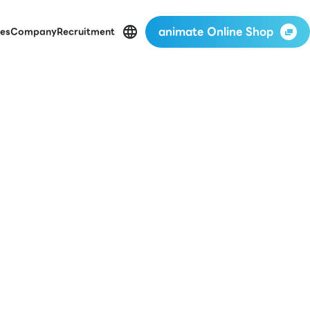
animate Online Shop
es
Company
Recruitment