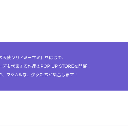
の天使クリィミーマミ」をはじめ、
ズを代表する作品のPOP UP STOREを開催！
で、マジカルな、少女たちが集合します！