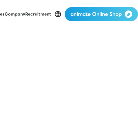
animate Online Shop
es
Company
Recruitment