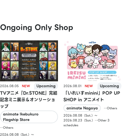
Ongoing Only Shop
2026.08.05
2026.08.01
TVアニメ『Dr.STONE』完結
「いれいすminini」POP UP
記念ミニ展示＆オンリーショ
SHOP in アニメイト
ップ
animate Nagoya
…Others
animate Ikebukuro
2026.08.08（Sat.）〜
Flagship Store
2026.08.23（Sun.）…Other 3
schedules
…Others
2026.08.08（Sat.）〜