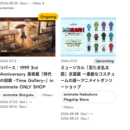
2026.08.30（Sun.）…Other 3
schedules
2026.07.10
2026.07.12
ミュージカル「忍たま乱太
リバース：1999 3rd
郎」衣裳展 ～素敵なコスチュ
Anniversary 美術展『時代
ームの段～アニメイトオンリ
の回廊 -Time Gallery-』in
ーショップ
animate ONLY SHOP
animate Ikebukuro
animate Shinjuku
…Others
Flagship Store
2026.07.25（Sat.）〜
2026.08.16（Sun.）
…Others
2026.08.08（Sat.）〜
2026.08.23（Sun.）