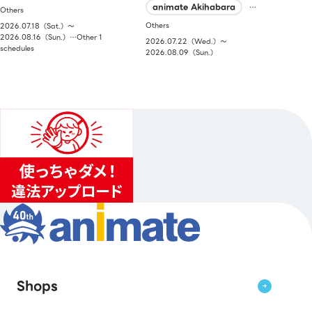
animate Akihabara
…
Others
Others
2026.07.18（Sat.）〜
2026.08.16（Sun.）…Other 1
2026.07.22（Wed.）〜
schedules
2026.08.09（Sun.）
Shops