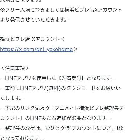
※フリー入場につきましては横浜ビブレ店Xアカウント
より発信させていただきます。
横浜ビブレ店 Xアカウント＜
https://x.com/ani_yokohama
＞
＜注意事項＞
・LINEアプリを使用した【先着受付】となります。
・事前にLINEアプリ(無料)のダウンロードをお願いい
たします。
・下記のリンク先より「アニメイト横浜ビブレ整理券ア
カウント」のLINE友だち追加が必要となります。
・整理券の取得は、おひとり様1アカウントにつき、1枚
となっております。