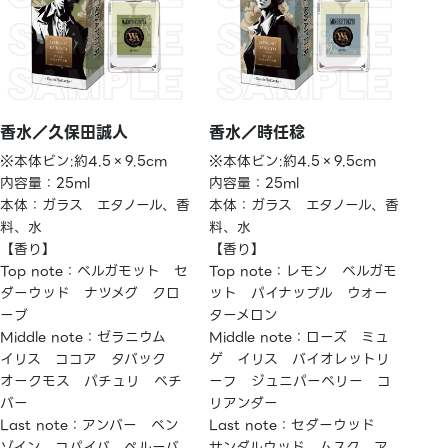
香水／久保田誠人
香水／時任稔
※本体ビン:約4.5×9.5cm
※本体ビン:約4.5×9.5cm
内容量：25ml
内容量：25ml
本体：ガラス エタノール、香
本体：ガラス エタノール、香
料、水
料、水
【香り】
【香り】
Top note：ベルガモット セ
Top note：レモン ベルガモ
ダーウッド ナツメグ クロ
ット パイナップル ウォー
ーブ
ターメロン
Middle note：ゼラニウム
Middle note：ローズ ミュ
イリス ココア タバック
ゲ イリス バイオレットリ
オークモス パチュリ ベチ
ーフ ジュニパーベリー コ
バー
リアンダー
Last note：アンバー ベン
Last note：セダーウッド
ゾイン コパイバ ペルーバ
サンダルウッド ムスク ア