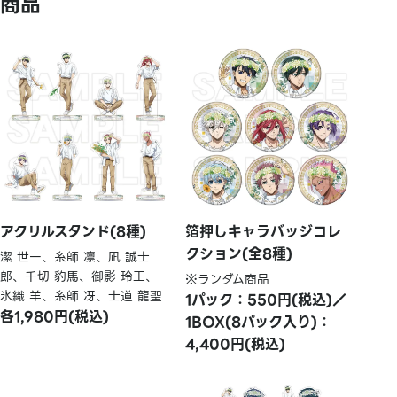
商品
アクリルスタンド(8種)
箔押しキャラバッジコレ
クション(全8種)
潔 世一、糸師 凛、凪 誠士
郎、千切 豹馬、御影 玲王、
※ランダム商品
氷織 羊、糸師 冴、士道 龍聖
1パック：550円(税込)／
各1,980円(税込)
1BOX(8パック入り)：
4,400円(税込)