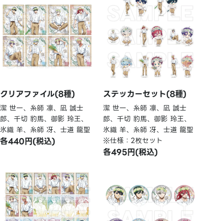
クリアファイル(8種)
ステッカーセット(8種)
潔 世一、糸師 凛、凪 誠士
潔 世一、糸師 凛、凪 誠士
郎、千切 豹馬、御影 玲王、
郎、千切 豹馬、御影 玲王、
氷織 羊、糸師 冴、士道 龍聖
氷織 羊、糸師 冴、士道 龍聖
各440円(税込)
※仕様：2枚セット
各495円(税込)