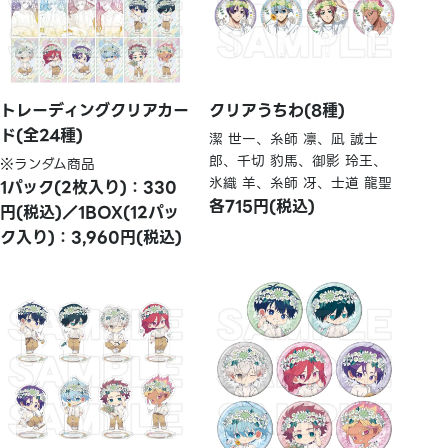
トレーディングクリアカー
クリアうちわ(8種)
ド(全24種)
潔 世一、糸師 凛、凪 誠士
郎、千切 豹馬、御影 玲王、
※ランダム商品
氷織 羊、糸師 冴、士道 龍聖
1パック(2枚入り)：330
各715円(税込)
円(税込)／1BOX(12パッ
ク入り)：3,960円(税込)