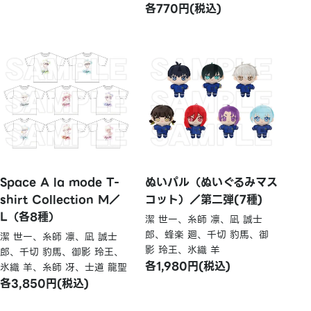
各770円(税込)
Space A la mode T-
ぬいパル（ぬいぐるみマス
shirt Collection M／
コット）／第二弾(7種)
L（各8種）
潔 世一、糸師 凛、凪 誠士
郎、蜂楽 廻、千切 豹馬、御
潔 世一、糸師 凛、凪 誠士
影 玲王、氷織 羊
郎、千切 豹馬、御影 玲王、
各1,980円(税込)
氷織 羊、糸師 冴、士道 龍聖
各3,850円(税込)