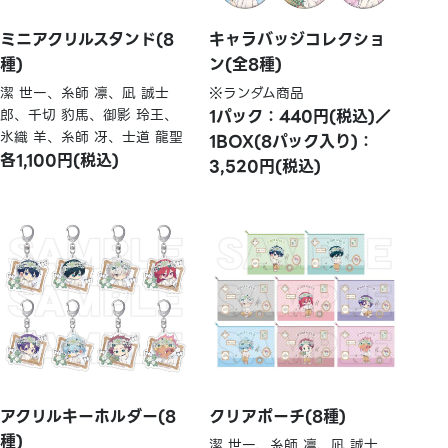
ミニアクリルスタンド(8
キャラバッジコレクショ
種)
ン(全8種)
潔 世一、糸師 凛、凪 誠士
※ランダム商品
郎、千切 豹馬、御影 玲王、
1パック：440円(税込)／
氷織 羊、糸師 冴、士道 龍聖
1BOX(8パック入り)：
各1,100円(税込)
3,520円(税込)
アクリルキーホルダー(8
クリアポーチ(8種)
種)
潔 世一、糸師 凛、凪 誠士