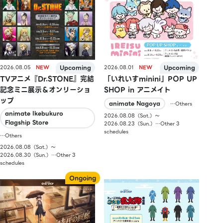
2026.08.05
2026.08.01
TVアニメ『Dr.STONE』完結
「いれいすminini」POP UP
記念ミニ展示＆オンリーショ
SHOP in アニメイト
ップ
animate Nagoya
…Others
animate Ikebukuro
2026.08.08（Sat.）〜
Flagship Store
2026.08.23（Sun.）…Other 3
schedules
…Others
2026.08.08（Sat.）〜
2026.08.30（Sun.）…Other 3
schedules