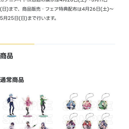
(日)まで、商品販売・フェア特典配布は4月26日(土)～
5月25日(日)まで行います。
商品
通常商品