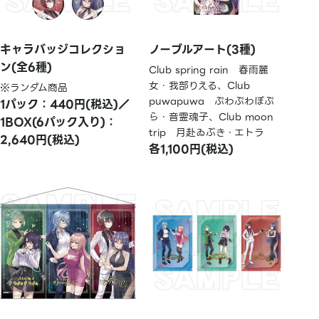
キャラバッジコレクショ
ノーブルアート(3種)
ン(全6種)
Club spring rain 春雨麗
女・我部りえる、Club
※ランダム商品
puwapuwa ぷわぷわぽぷ
1パック：440円(税込)／
ら・音霊魂子、Club moon
1BOX(6パック入り)：
trip 月赴ゐぶき・エトラ
2,640円(税込)
各1,100円(税込)