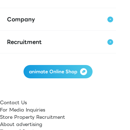
Company
Recruitment
animate Online Shop
Contact Us
For Media Inquiries
Store Property Recruitment
About advertising