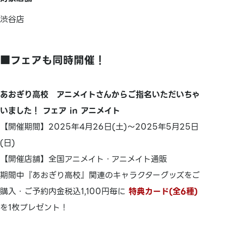
渋谷店
■フェアも同時開催！
あおぎり高校 アニメイトさんからご指名いただいちゃ
いました！ フェア in アニメイト
【開催期間】2025年4月26日(土)～2025年5月25日
(日)
【開催店舗】全国アニメイト・アニメイト通販
期間中『あおぎり高校』関連のキャラクターグッズをご
購入・ご予約内金税込1,100円毎に
特典カード(全6種)
を1枚プレゼント！