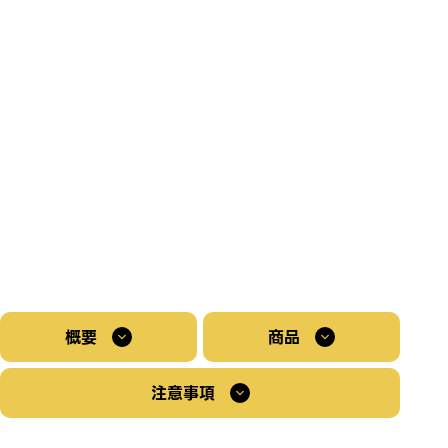
概要
商品
注意事項