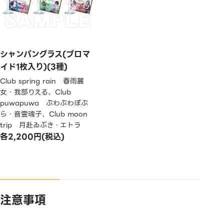
シャンパングラス(ブロマ
イド1枚入り)(3種)
Club spring rain 春雨麗
女・我部りえる、Club
puwapuwa ぷわぷわぽぷ
ら・音霊魂子、Club moon
trip 月赴ゐぶき・エトラ
各2,200円(税込)
注意事項