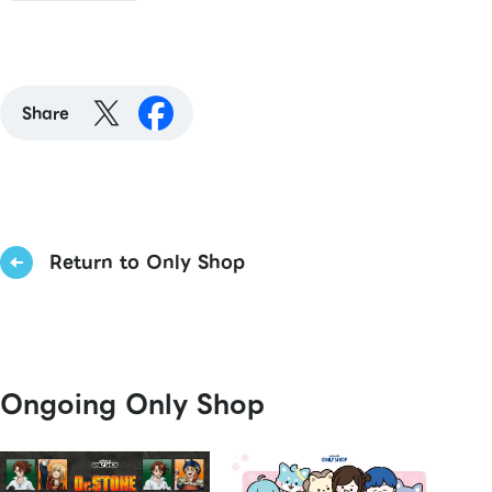
Share
Return to Only Shop
Ongoing Only Shop