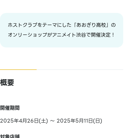
ホストクラブをテーマにした「あおぎり高校」の
オンリーショップがアニメイト渋谷で開催決定！
概要
開催期間
2025年4月26日(土) ～ 2025年5月11日(日)
対象店舗