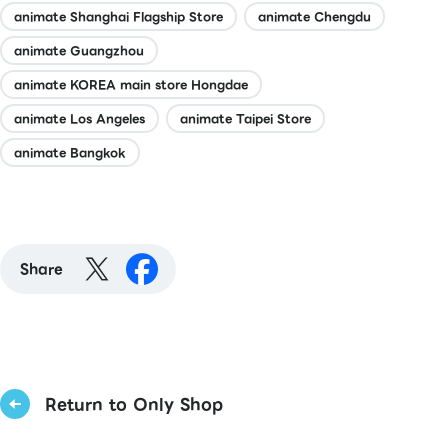
animate Shanghai Flagship Store
animate Chengdu
animate Guangzhou
animate KOREA main store Hongdae
animate Los Angeles
animate Taipei Store
animate Bangkok
Share
Return to Only Shop