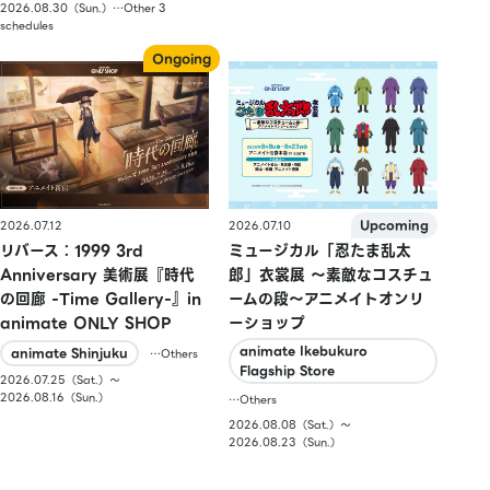
2026.08.30（Sun.）…Other 3
schedules
2026.07.10
2026.07.12
ミュージカル「忍たま乱太
リバース：1999 3rd
郎」衣裳展 ～素敵なコスチュ
Anniversary 美術展『時代
ームの段～アニメイトオンリ
の回廊 -Time Gallery-』in
ーショップ
animate ONLY SHOP
animate Ikebukuro
animate Shinjuku
…Others
Flagship Store
2026.07.25（Sat.）〜
2026.08.16（Sun.）
…Others
2026.08.08（Sat.）〜
2026.08.23（Sun.）