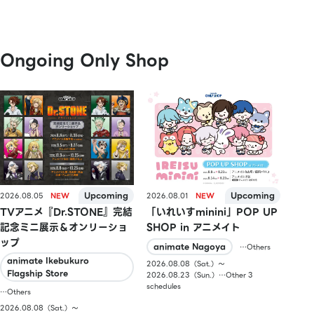
Ongoing Only Shop
2026.08.05
2026.08.01
TVアニメ『Dr.STONE』完結
「いれいすminini」POP UP
記念ミニ展示＆オンリーショ
SHOP in アニメイト
ップ
animate Nagoya
…Others
animate Ikebukuro
2026.08.08（Sat.）〜
Flagship Store
2026.08.23（Sun.）…Other 3
schedules
…Others
2026.08.08（Sat.）〜