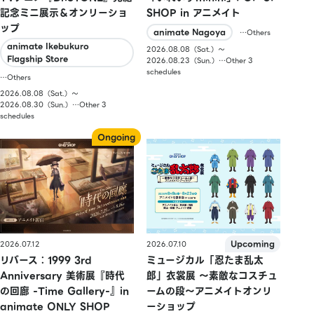
記念ミニ展示＆オンリーショ
SHOP in アニメイト
ップ
animate Nagoya
…Others
animate Ikebukuro
2026.08.08（Sat.）〜
Flagship Store
2026.08.23（Sun.）…Other 3
schedules
…Others
2026.08.08（Sat.）〜
2026.08.30（Sun.）…Other 3
schedules
2026.07.10
2026.07.12
ミュージカル「忍たま乱太
リバース：1999 3rd
郎」衣裳展 ～素敵なコスチュ
Anniversary 美術展『時代
ームの段～アニメイトオンリ
の回廊 -Time Gallery-』in
ーショップ
animate ONLY SHOP