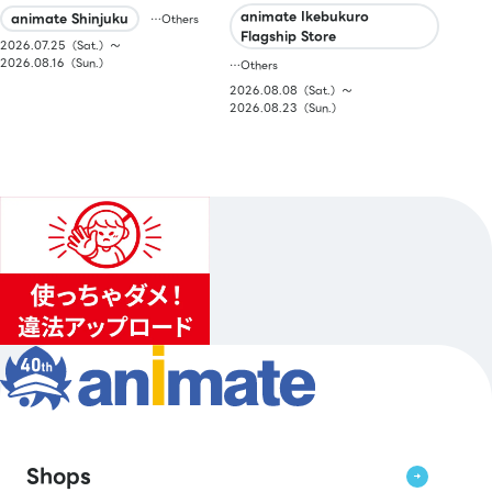
animate Ikebukuro
animate Shinjuku
…Others
Flagship Store
2026.07.25（Sat.）〜
2026.08.16（Sun.）
…Others
2026.08.08（Sat.）〜
2026.08.23（Sun.）
Shops