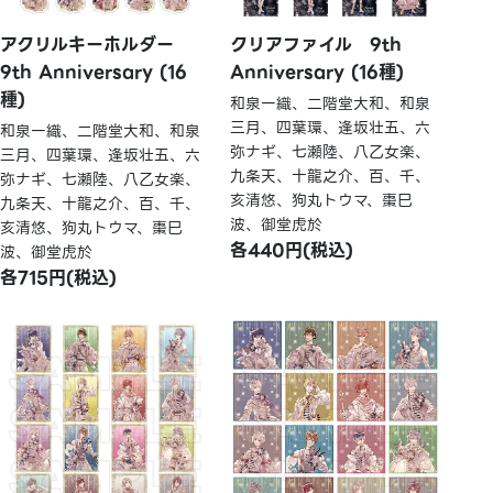
アクリルキーホルダー
クリアファイル 9th
9th Anniversary (16
Anniversary (16種)
種)
和泉一織、二階堂大和、和泉
三月、四葉環、逢坂壮五、六
和泉一織、二階堂大和、和泉
弥ナギ、七瀬陸、八乙女楽、
三月、四葉環、逢坂壮五、六
九条天、十龍之介、百、千、
弥ナギ、七瀬陸、八乙女楽、
亥清悠、狗丸トウマ、棗巳
九条天、十龍之介、百、千、
波、御堂虎於
亥清悠、狗丸トウマ、棗巳
各440円(税込)
波、御堂虎於
各715円(税込)