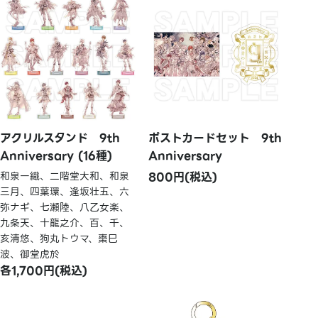
アクリルスタンド 9th
ポストカードセット 9th
Anniversary (16種)
Anniversary
和泉一織、二階堂大和、和泉
800円(税込)
三月、四葉環、逢坂壮五、六
弥ナギ、七瀬陸、八乙女楽、
九条天、十龍之介、百、千、
亥清悠、狗丸トウマ、棗巳
波、御堂虎於
各1,700円(税込)