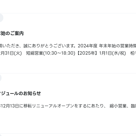
13日～15日にアニメイト柏にて商品をご購入されたレシートの一番下に記
た...
末年始のご案内
用いただき、誠にありがとうございます。2024年度 年末年始の営業時
月31日(火) 短縮営業(10:30～18:30)【2025年】1月1日(水/祝
ィ休館に伴い、終日休業1月3日(金) 柏モディ休館に伴い、終日休業1
ケジュールのお知らせ
年12月13日に移転リニューアルオープンをするにあたり、 縮小営業、