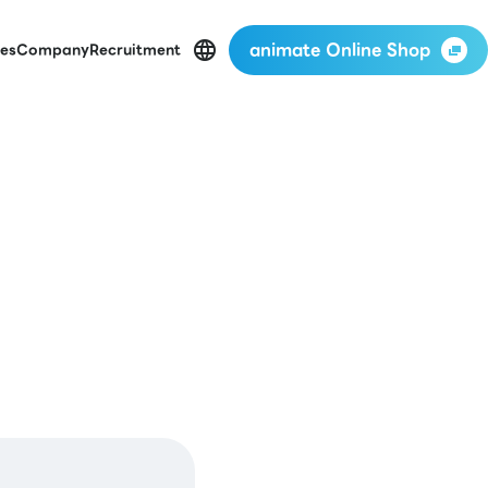
animate Online Shop
es
Company
Recruitment