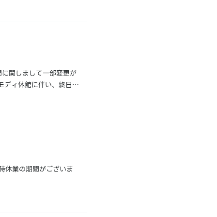
載されている「取引No」
間に関しまして一部変更が
) 柏モディ休館に伴い、終日休
月4日(土)～ 通常営業
臨時休業の期間がございま