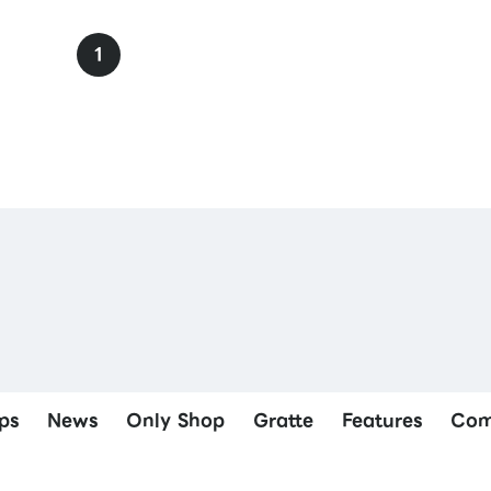
1
ps
News
Only Shop
Gratte
Features
Com