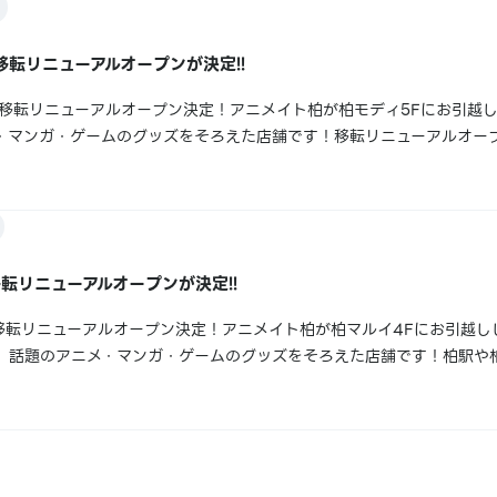
移転リニューアルオープンが決定!!
に移転リニューアルオープン決定！アニメイト柏が柏モディ5Fにお引越
・マンガ・ゲームのグッズをそろえた店舗です！移転リニューアルオー
店長』特製缶バッジ来店記念グッズ無料配布実施日：2024年12月13日
たお客様に各日先着にて『ア...
転リニューアルオープンが決定!!
に移転リニューアルオープン決定！アニメイト柏が柏マルイ4Fにお引越
、話題のアニメ・マンガ・ゲームのグッズをそろえた店舗です！柏駅や
さい！アニメイト柏住所：〒277-0005 千葉県柏市柏1-1-11 柏
時間：10:30...