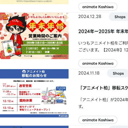
開催内容：2024年12月
を当選番号としたくじを開催い
animate Kashiwa
2024.12.28
Shops
2024年～2025年 年
いつもアニメイト柏をご利
ございます。【2024年】12
業1月2日(木) 柏モデ
(10:30～20...
animate Kashiwa
2024.11.18
Shops
「アニメイト柏」移転ス
「アニメイト柏」が2024
す。
animate Kashiwa