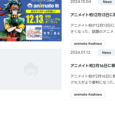
2024.10.04
News
アニメイト柏12月13日に
アニメイト柏が12月13日
きくなった、話題のアニメ
ペーンを開催！１）『アニメ
期間中にご来店いただきまし
animate Kashiwa
2024.01.12
News
アニメイト柏2月16日に移
アニメイト柏が2月16日
クセスがより便利になった
ぜひご一緒に当店へお越しくだ
磐線柏駅東口・南口徒歩2分営業
animate Kashiwa