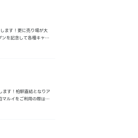
しします！更に売り場が大
プンを記念して各種キャン
～12月15日開催内容：
しします！柏駅直結となりア
柏マルイをご利用の際は、
マルイ４Fアクセス：JR常