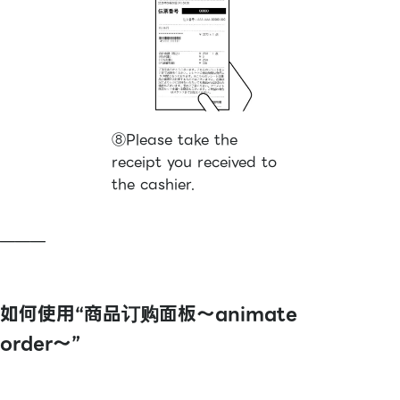
⑧Please take the
receipt you received to
the cashier.
———
如何使用“商品订购面板〜animate
order〜”