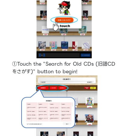
①Touch the "Search for Old CDs (旧譜CD
をさがす)" button to begin!