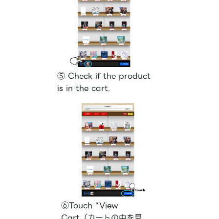
⑤ Check if the product
is in the cart.
⑥Touch “View
Cart（カートの中を見