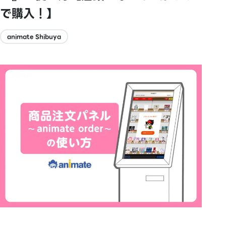
で購入！】
animate Shibuya