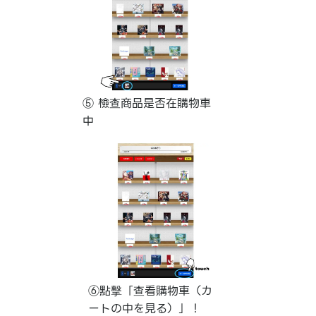
⑤ 檢查商品是否在購物車
中
⑥點擊「查看購物車（カ
ートの中を見る）」！