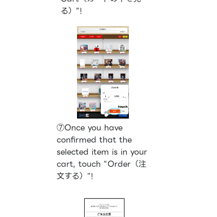
る）”!
⑦Once you have
confirmed that the
selected item is in your
cart, touch "Order（注
文する）"!