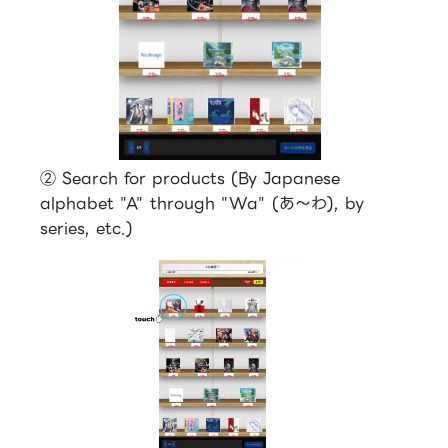
② Search for products (By Japanese
alphabet "A" through "Wa" (あ～わ), by
series, etc.)