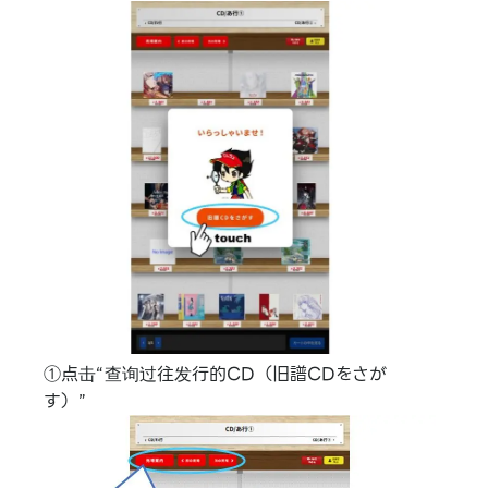
①点击“查询过往发行的CD（旧譜CDをさが
す）”