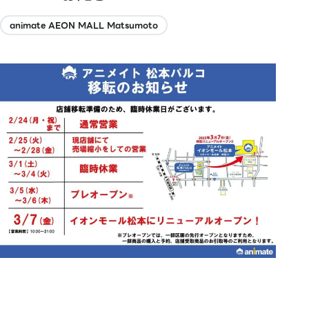
animate AEON MALL Matsumoto