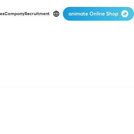
animate Online Shop
es
Company
Recruitment