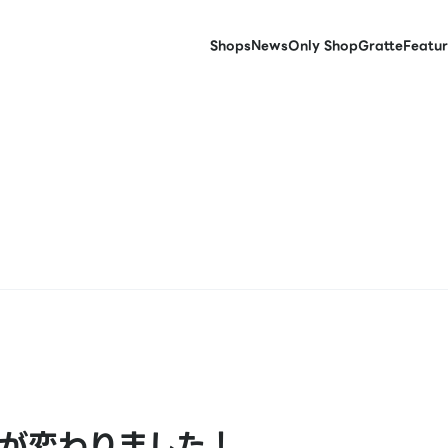
Shops
News
Only Shop
Gratte
Featur
が変わりました！