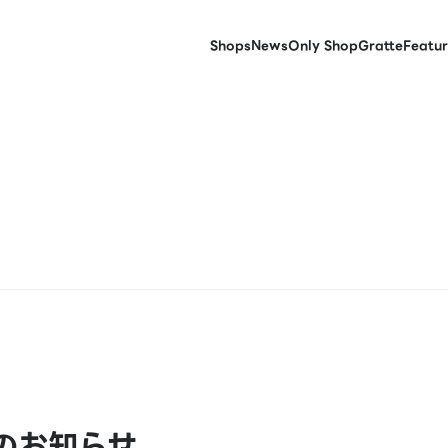
Shops
News
Only Shop
Gratte
Featur
のお知らせ