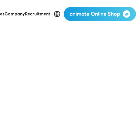
animate Online Shop
es
Company
Recruitment