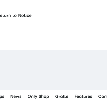
eturn to Notice
ps
News
Only Shop
Gratte
Features
Com