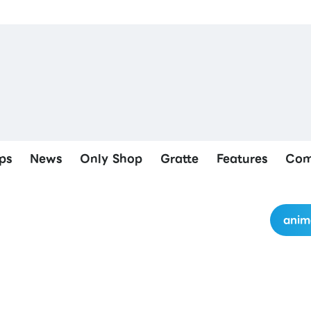
ps
News
Only Shop
Gratte
Features
Com
anim