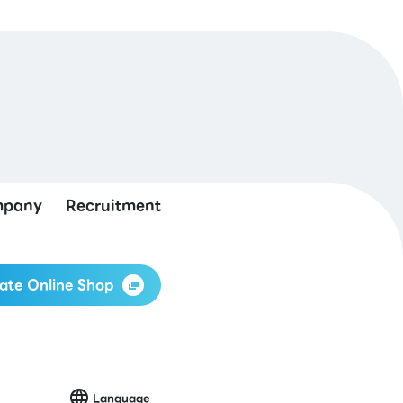
pany
Recruitment
ate Online Shop
Language