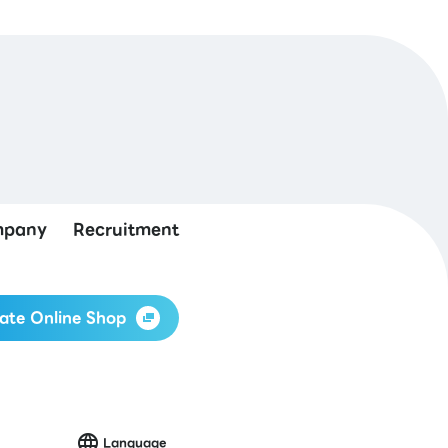
pany
Recruitment
ate Online Shop
Language