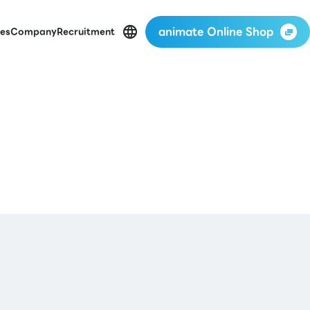
animate Online Shop
es
Company
Recruitment