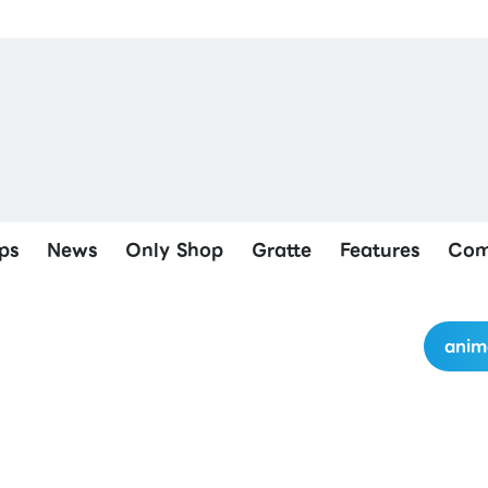
ps
News
Only Shop
Gratte
Features
Com
anim