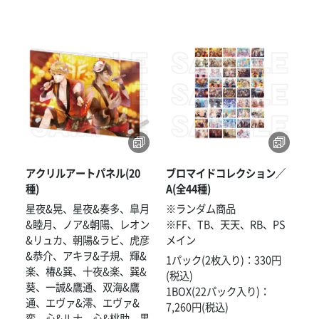
アクリルアートパネル(20
ブロマイドコレクション／
種)
A(全44種)
星夜&晃、星夜&奏多、皐月
※ランダム商品
&睦月、ノア&朝陽、レオン
※FF、TB、天天、RB、PS
&リュカ、朝陽&ラビ、虎彦
メイン
&恭介、アキヲ&子規、輝&
1パック(2枚入り)：330円
楽、椿&巽、十夜&楽、巽&
(税込)
葵、一誠&鷹通、双海&鷹
1BOX(22パック入り)：
通、エヴァ&澪、エヴァ&
7,260円(税込)
蛮、心&ルナ、心&桃助、黒