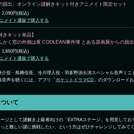
の脱出」オンライン謎解きキット付きアニメイト限定セット
2,090円(税込)
ニメイト通販で購入する
解きキット単品】
んかく窓の外側は夜 COOLEAN事件簿 とある原画展からの
1,650円(税込)
ニメイト通販で購入する
康介役・島﨑信長、冷川理人役・羽多野渉出演スペシャル音声ミニ
典音声を聴くには、アプリ「
ポケットドラマCD
」のダウンロードお
について
ージとして謎解き上級者向けの「EXTRAステージ」を用意してお
もっと難しい謎に挑戦したい、という方はぜひチャレンジしてみて