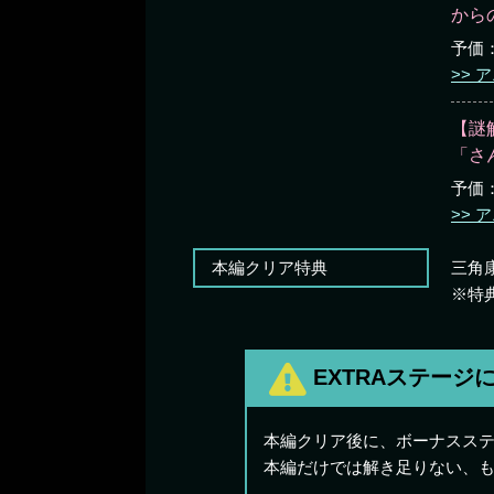
から
予価：
ア
【謎
「さ
予価：
ア
本編クリア特典
三角
※特
EXTRAステージ
本編クリア後に、ボーナスステ
本編だけでは解き足りない、