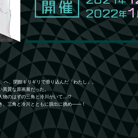
展」へ、閉館ギリギリで滑り込んだ「わたし」。
い異質な原画展だった。
物のはずの三角と冷川がいて…!?
き、三角と冷川とともに脱出に挑め――！