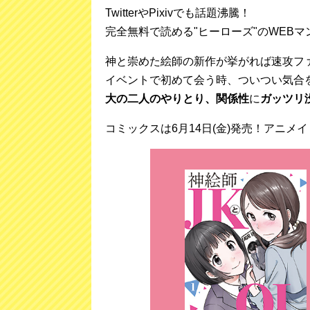
TwitterやPixivでも話題沸騰！
完全無料で読める"ヒーローズ"のWEB
神と崇めた絵師の新作が挙がれば速攻フ
イベントで初めて会う時、ついつい気合
大の二人のやりとり、関係性
に
ガッツリ
コミックスは6月14日(金)発売！アニメ