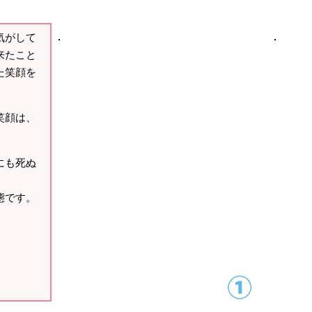
気がして
来たこと
た笑顔を
笑顔は、
にも死ぬ
態です。