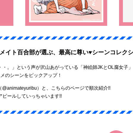
メイト百合部が選ぶ、最高に尊い♥シーンコレク
・。」という声が沢山あがっている「神絵師JKとOL腐女子
スメのシーンをピックアップ！
@animateyuribu）と、こちらのページで順次紹介!!
ピールしていっちゃいます!!