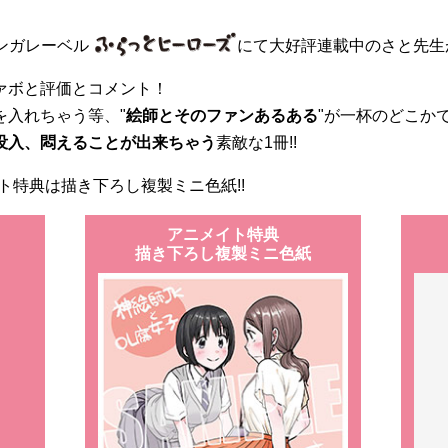
マンガレーベル
にて大好評連載中のさと先生
ァボと評価とコメント！
を入れちゃう等、"
絵師とそのファンあるある
"が一杯のどこか
没入、悶えることが出来ちゃう
素敵な1冊!!
イト特典は
描き下ろし複製ミニ色紙!!
アニメイト特典
描き下ろし複製ミニ色紙