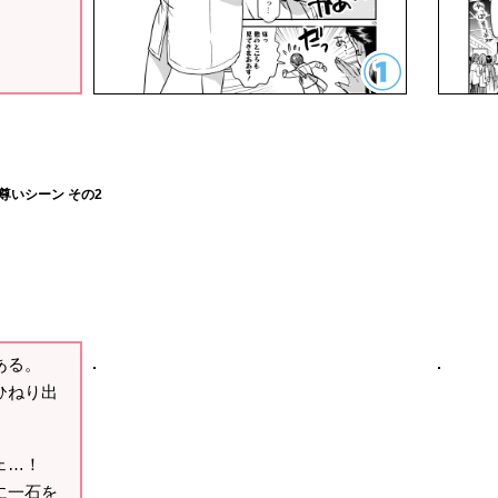
ある。
ひねり出
ェ…！
に一石を