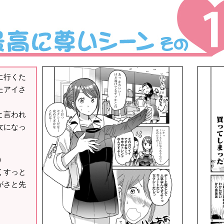
に行くた
たアイさ
と言われ
女になっ
)
くすっと
がさと先