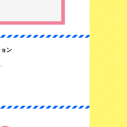
ション
」、