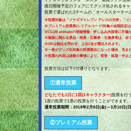
後日開催予定のフェアにてグッズ化されるキャラ
投票で選ばれた2チームの「オールスターチー
※投票対象は「イナズマイレブン アレスの天秤」「イ
※プレミアム投票券(シリアルコード)対象の金額設定
※CLUB animateの登録情報・申し込み内容等
※施策に関わる景品・特典・応募券・引換券等は、全
※GKは順位を問わず、上位2名が選出されます。
※一星がグッズ化対象の投票順位になった場合、充ま
※投票の内容は諸般の事情により、変更・延期・中止
投票方法は以下の2通りとなります。
①通常投票
どなたでも1日に1回(1キャラクター)
投票を行
1度の投票で1票の投票を⾏うことができます。
通常投票期間：2019年2月8日(金)～3月10日(日
②プレミアム投票