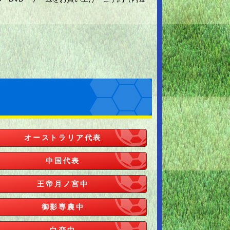
オーストラリア代表
中国代表
王帝月ノ宮中
御影専農中
白恋中