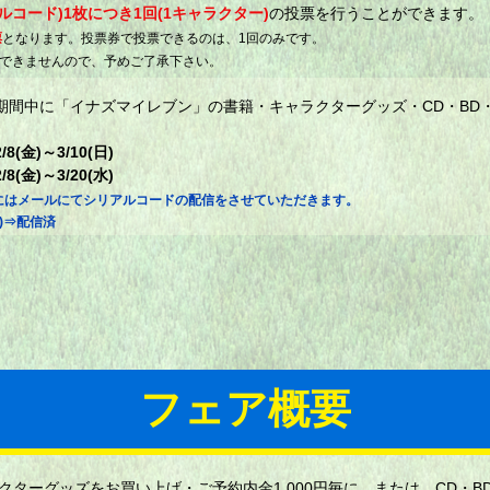
コード)1枚につき1回(1キャラクター)
の投票を行うことができます。
票
となります。投票券で投票できるのは、1回のみです。
はできませんので、予めご了承下さい。
期間中に「イナズマイレブン」の書籍・キャラクターグッズ・CD・BD・D
金)～3/10(日)
金)～3/20(水)
にはメールにてシリアルコードの配信をさせていただきます。
月)⇒配信済
フェア概要
ターグッズをお買い上げ・ご予約内金1,000円毎に、または、CD・B