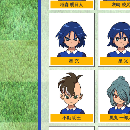
稲森 明日人
灰崎 凌
一星 充
一星 光
不動 明王
風丸 一郎