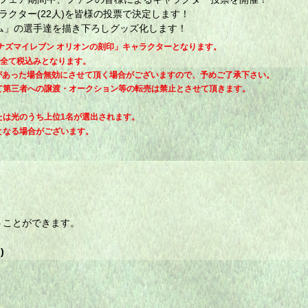
クター(22人)を皆様の投票で決定します！
ム」の選手達を描き下ろしグッズ化します！
ナズマイレブン オリオンの刻印」キャラクターとなります。
は全て税込みとなります。
に不備があった場合無効にさせて頂く場合がございますので、予めご了承下さい。
て第三者への譲渡・オークション等の転売は禁止とさせて頂きます。
たは光のうち上位1名が選出されます。
となる場合がございます。
うことができます。
)