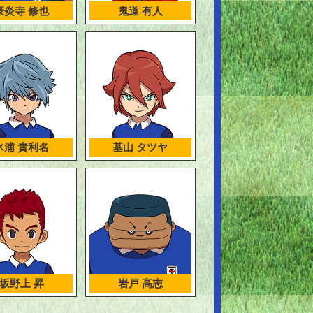
豪炎寺 修也
鬼道 有人
氷浦 貴利名
基山 タツヤ
坂野上 昇
岩戸 高志