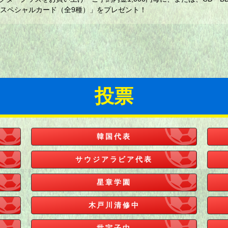
リフスペシャルカード（全9種）」をプレゼント！
投票
韓国代表
サウジアラビア代表
星章学園
木戸川清修中
世宇子中