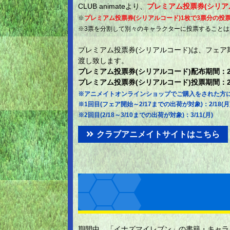
CLUB animateより、
プレミアム投票券(シリアル
※
プレミアム投票券(シリアルコード)1枚で3票分の投
※3票を分割して別々のキャラクターに投票すること
プレミアム投票券(シリアルコード)は、フェア
渡し致します。
プレミアム投票券(シリアルコード)配布期間：2/8(
プレミアム投票券(シリアルコード)投票期間：2/8(
※アニメイトオンラインショップでご購入をされた方
※1回目(フェア開始～2/17までの出荷が対象)：2/18(
※2回目(2/18～3/10までの出荷が対象)：3/11(月)
クラブアニメイトサイトはこちら
期間中、「イナズマイレブン」の書籍・キャラク