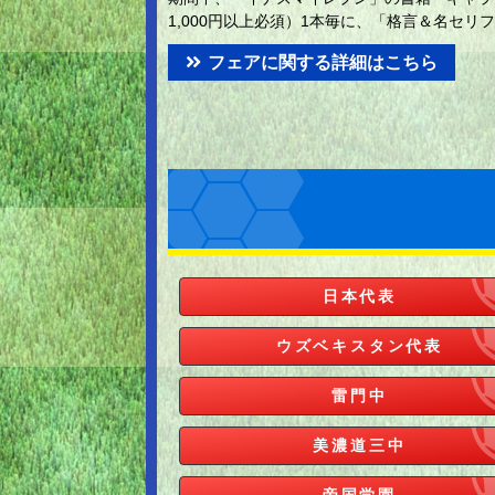
1,000円以上必須）1本毎に、「格言＆名セ
フェアに関する詳細はこちら
日本代表
ウズベキスタン代表
雷門中
美濃道三中
帝国学園