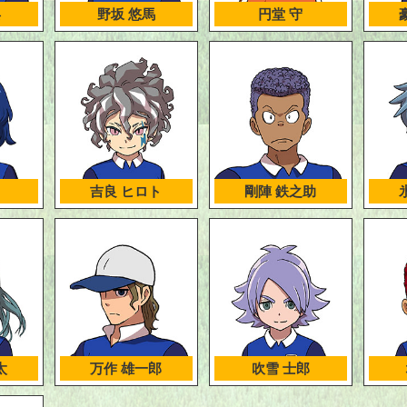
兵
野坂 悠馬
円堂 守
吉良 ヒロト
剛陣 鉄之助
太
万作 雄一郎
吹雪 士郎