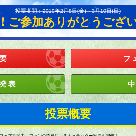
投票期間：2019年2月8日(金)～3月10日(日)
！ご参加ありがとうござ
要
フ
発表
投票概要
フェア期間中、ファンの皆様によるキャラクター投票を開催！