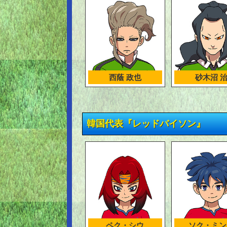
西蔭 政也
砂木沼 
韓国代表『レッドバイソン』
ペク・シウ
ソク・ミン