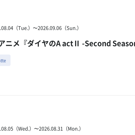
6.08.04（Tue.）〜2026.09.06（Sun.）
アニメ『ダイヤのA actⅡ -Second Seaso
tte
6.08.05（Wed.）〜2026.08.31（Mon.）