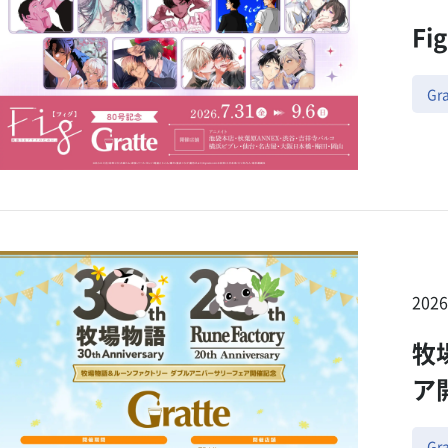
F
Gra
202
牧
ア開
Gra