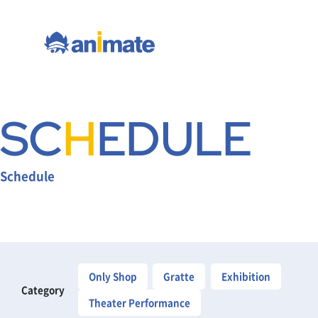
SC
H
EDULE
Schedule
Only Shop
Gratte
Exhibition
Category
Theater Performance