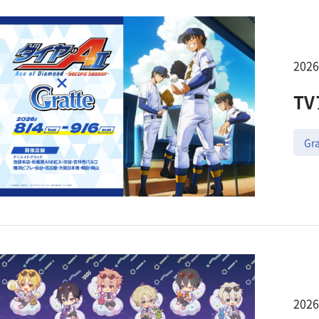
202
TV
Gra
202