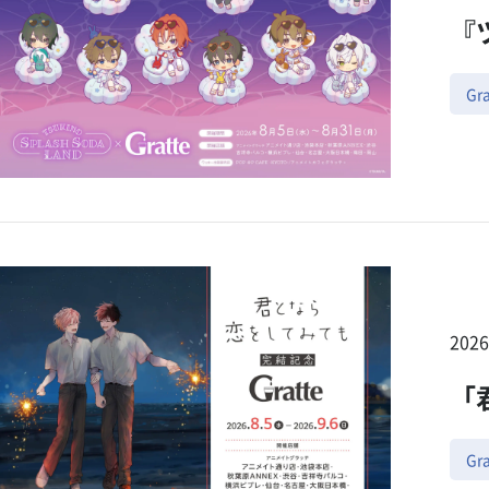
『ツ
Gra
202
「
Gra