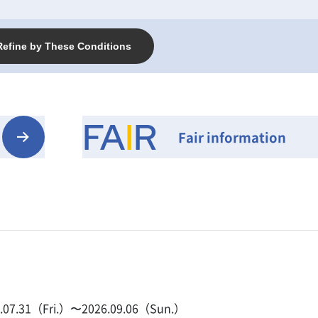
Refine by These Conditions
FA
I
R
Fair information
6.07.31（Fri.）〜2026.09.06（Sun.）