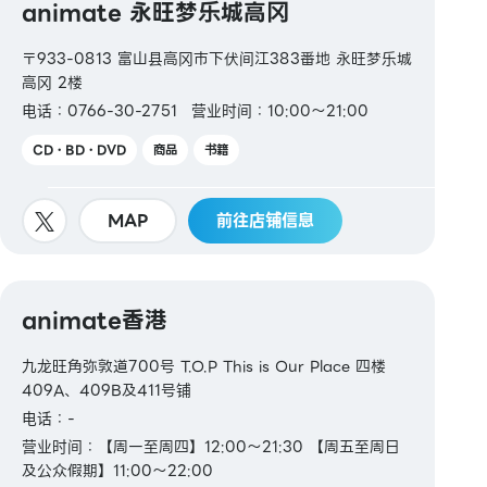
animate 永旺梦乐城高冈
〒933-0813 富山县高冈市下伏间江383番地 永旺梦乐城
高冈 2楼
电话：0766-30-2751
营业时间：10:00～21:00
CD・BD・DVD
商品
书籍
MAP
前往店铺信息
animate香港
九龙旺角弥敦道700号 T.O.P This is Our Place 四楼
409A、409B及411号铺
电话：-
营业时间：【周一至周四】12:00～21:30 【周五至周日
及公众假期】11:00～22:00