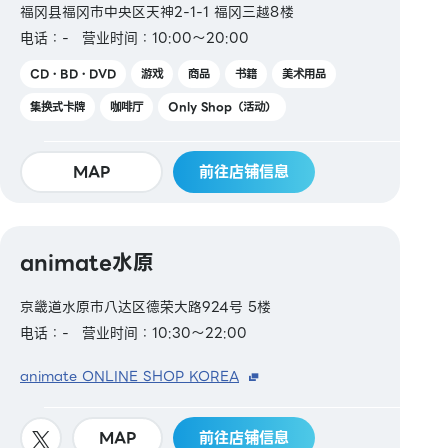
福冈县福冈市中央区天神2-1-1 福冈三越8楼
电话：-
营业时间：10:00～20:00
CD・BD・DVD
游戏
商品
书籍
美术用品
集换式卡牌
咖啡厅
Only Shop（活动）
MAP
前往店铺信息
animate水原
京畿道水原市八达区德荣大路924号 5楼
电话：-
营业时间：10:30～22:00
animate ONLINE SHOP KOREA
MAP
前往店铺信息