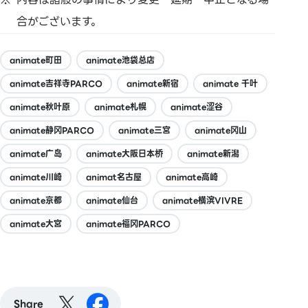
合がございます。
animate町田
animate池袋总店
animate吉祥寺PARCO
animate新宿
animate 千叶
animate秋叶原
animate札幌
animate涩谷
animate静冈PARCO
animate三宮
animate冈山
animate广岛
animate大阪日本桥
animate新潟
animate川崎
animat名古屋
animate高崎
animate京都
animate仙台
animate横滨VIVRE
animate大宮
animate福冈PARCO
Share