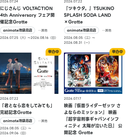
2026.07.24
2026.07.22
にじさんじ VOLTACTION
『ツキウタ。』TSUKINO
4th Anniversary フェア開
SPLASH SODA LAND
催記念Gratte
×Gratte
animate池袋总店
animate池袋总店
…其他
…其他
2026.07.25（六）〜2026.08.16（日）
2026.08.05（三）〜
2026.08.31（一）
2026.07.22
2026.07.17
「君となら恋をしてみても」
映画『仮面ライダーゼッツ さ
完結記念Gratte
よならのミッション』 映画
『超宇宙刑事ギャバンインフ
animate池袋总店
…其他
ィニティ 太陽が泣いた日』 公
2026.08.05（三）〜
開記念 Gratte
2026.09.06（日）