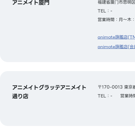
アニメイト厦門
福建省厦门市思明区
TEL：-
営業時間：月～木：9:3
animate旗艦店(T
animate旗艦店(会
アニメイトグラッテアニメイト
〒170-0013 
通り店
TEL：-
営業時間：