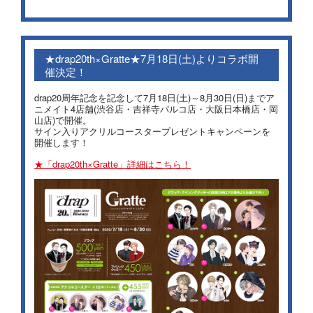
★drap20th×Gratte★7月18日(土)よりコラボ開
催決定！
drap20周年記念を記念して7月18日(土)～8月30日(日)までア
ニメイト4店舗(渋谷店・吉祥寺パルコ店・大阪日本橋店・岡
山店)で開催。
サイン入りアクリルコースタープレゼントキャンペーンを
開催します！
「drap20th×Gratte」詳細はこちら！