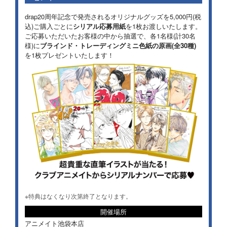
drap20周年記念で発売されるオリジナルグッズを5,000円(税
込)ご購入ごとに
シリアル応募用紙
を1枚お渡しいたします。
ご応募いただいたお客様の中から抽選で、各1名様(計30名
様)に
ブラインド・トレーディングミニ色紙の原画(全30種)
を1枚プレゼントいたします！
※特典はなくなり次第終了となります。
開催場所
アニメイト池袋本店