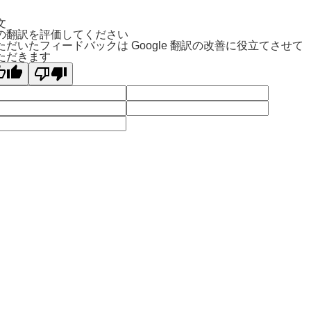
文
の翻訳を評価してください
ただいたフィードバックは Google 翻訳の改善に役立てさせて
ただきます